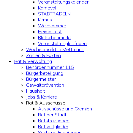
Veranstaltungskalender
Karneval
STADTRADELN
Kirmes
Weinsommer
Heimatfest
Blotschenmarkt
Veranstaltungleitfaden
Wochenmarkt in Mettmann
Zahlen & Fakten
Rat & Verwaltung
Behördennummer 115
Bürgerbeteiligung
Bürgermeister
Gewaltprävention
Haushalt
Jobs & Karriere
Rat & Ausschüsse
Ausschüsse und Gremien
Rat der Stadt
Ratsfraktionen
Ratsmitglieder
Sachkundige Bürger