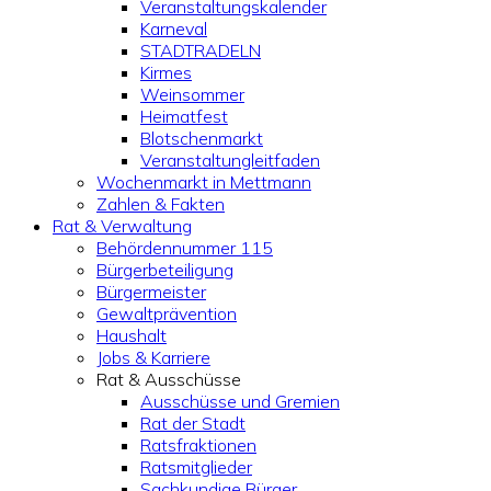
Veranstaltungskalender
Karneval
STADTRADELN
Kirmes
Weinsommer
Heimatfest
Blotschenmarkt
Veranstaltungleitfaden
Wochenmarkt in Mettmann
Zahlen & Fakten
Rat & Verwaltung
Behördennummer 115
Bürgerbeteiligung
Bürgermeister
Gewaltprävention
Haushalt
Jobs & Karriere
Rat & Ausschüsse
Ausschüsse und Gremien
Rat der Stadt
Ratsfraktionen
Ratsmitglieder
Sachkundige Bürger