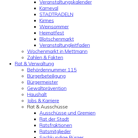
Veranstaltungskalender
Karneval
STADTRADELN
Kirmes
Weinsommer
Heimatfest
Blotschenmarkt
Veranstaltungleitfaden
Wochenmarkt in Mettmann
Zahlen & Fakten
Rat & Verwaltung
Behördennummer 115
Bürgerbeteiligung
Bürgermeister
Gewaltprävention
Haushalt
Jobs & Karriere
Rat & Ausschüsse
Ausschüsse und Gremien
Rat der Stadt
Ratsfraktionen
Ratsmitglieder
Sachkundige Bürger