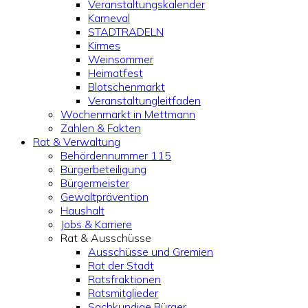
Veranstaltungskalender
Karneval
STADTRADELN
Kirmes
Weinsommer
Heimatfest
Blotschenmarkt
Veranstaltungleitfaden
Wochenmarkt in Mettmann
Zahlen & Fakten
Rat & Verwaltung
Behördennummer 115
Bürgerbeteiligung
Bürgermeister
Gewaltprävention
Haushalt
Jobs & Karriere
Rat & Ausschüsse
Ausschüsse und Gremien
Rat der Stadt
Ratsfraktionen
Ratsmitglieder
Sachkundige Bürger