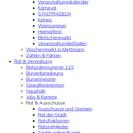
Veranstaltungskalender
Karneval
STADTRADELN
Kirmes
Weinsommer
Heimatfest
Blotschenmarkt
Veranstaltungleitfaden
Wochenmarkt in Mettmann
Zahlen & Fakten
Rat & Verwaltung
Behördennummer 115
Bürgerbeteiligung
Bürgermeister
Gewaltprävention
Haushalt
Jobs & Karriere
Rat & Ausschüsse
Ausschüsse und Gremien
Rat der Stadt
Ratsfraktionen
Ratsmitglieder
Sachkundige Bürger