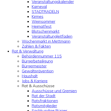
Veranstaltungskalender
Karneval
STADTRADELN
Kirmes
Weinsommer
Heimatfest
Blotschenmarkt
Veranstaltungleitfaden
Wochenmarkt in Mettmann
Zahlen & Fakten
Rat & Verwaltung
Behördennummer 115
Bürgerbeteiligung
Bürgermeister
Gewaltprävention
Haushalt
Jobs & Karriere
Rat & Ausschüsse
Ausschüsse und Gremien
Rat der Stadt
Ratsfraktionen
Ratsmitglieder
Sachkundige Bürger