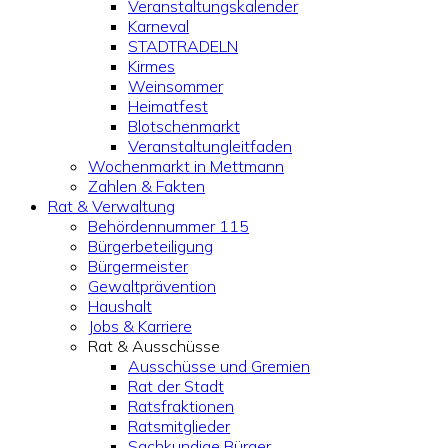
Veranstaltungskalender
Karneval
STADTRADELN
Kirmes
Weinsommer
Heimatfest
Blotschenmarkt
Veranstaltungleitfaden
Wochenmarkt in Mettmann
Zahlen & Fakten
Rat & Verwaltung
Behördennummer 115
Bürgerbeteiligung
Bürgermeister
Gewaltprävention
Haushalt
Jobs & Karriere
Rat & Ausschüsse
Ausschüsse und Gremien
Rat der Stadt
Ratsfraktionen
Ratsmitglieder
Sachkundige Bürger