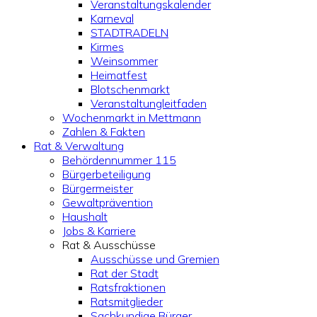
Veranstaltungskalender
Karneval
STADTRADELN
Kirmes
Weinsommer
Heimatfest
Blotschenmarkt
Veranstaltungleitfaden
Wochenmarkt in Mettmann
Zahlen & Fakten
Rat & Verwaltung
Behördennummer 115
Bürgerbeteiligung
Bürgermeister
Gewaltprävention
Haushalt
Jobs & Karriere
Rat & Ausschüsse
Ausschüsse und Gremien
Rat der Stadt
Ratsfraktionen
Ratsmitglieder
Sachkundige Bürger