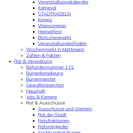
Veranstaltungskalender
Karneval
STADTRADELN
Kirmes
Weinsommer
Heimatfest
Blotschenmarkt
Veranstaltungleitfaden
Wochenmarkt in Mettmann
Zahlen & Fakten
Rat & Verwaltung
Behördennummer 115
Bürgerbeteiligung
Bürgermeister
Gewaltprävention
Haushalt
Jobs & Karriere
Rat & Ausschüsse
Ausschüsse und Gremien
Rat der Stadt
Ratsfraktionen
Ratsmitglieder
Sachkundige Bürger