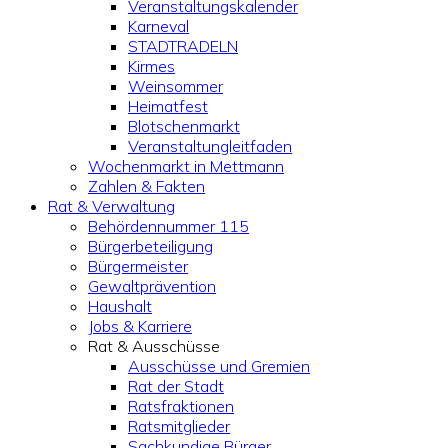
Veranstaltungskalender
Karneval
STADTRADELN
Kirmes
Weinsommer
Heimatfest
Blotschenmarkt
Veranstaltungleitfaden
Wochenmarkt in Mettmann
Zahlen & Fakten
Rat & Verwaltung
Behördennummer 115
Bürgerbeteiligung
Bürgermeister
Gewaltprävention
Haushalt
Jobs & Karriere
Rat & Ausschüsse
Ausschüsse und Gremien
Rat der Stadt
Ratsfraktionen
Ratsmitglieder
Sachkundige Bürger