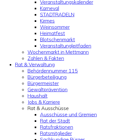
Veranstaltungskalender
Karneval
STADTRADELN
Kirmes
Weinsommer
Heimatfest
Blotschenmarkt
Veranstaltungleitfaden
Wochenmarkt in Mettmann
Zahlen & Fakten
Rat & Verwaltung
Behördennummer 115
Bürgerbeteiligung
Bürgermeister
Gewaltprävention
Haushalt
Jobs & Karriere
Rat & Ausschüsse
Ausschüsse und Gremien
Rat der Stadt
Ratsfraktionen
Ratsmitglieder
Sachkundige Bürger