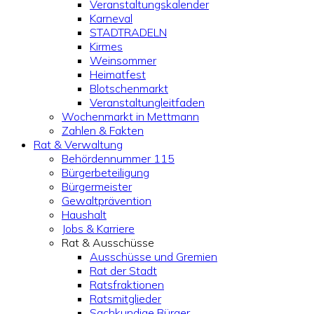
Veranstaltungskalender
Karneval
STADTRADELN
Kirmes
Weinsommer
Heimatfest
Blotschenmarkt
Veranstaltungleitfaden
Wochenmarkt in Mettmann
Zahlen & Fakten
Rat & Verwaltung
Behördennummer 115
Bürgerbeteiligung
Bürgermeister
Gewaltprävention
Haushalt
Jobs & Karriere
Rat & Ausschüsse
Ausschüsse und Gremien
Rat der Stadt
Ratsfraktionen
Ratsmitglieder
Sachkundige Bürger