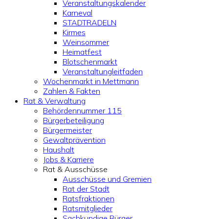
Veranstaltungskalender
Karneval
STADTRADELN
Kirmes
Weinsommer
Heimatfest
Blotschenmarkt
Veranstaltungleitfaden
Wochenmarkt in Mettmann
Zahlen & Fakten
Rat & Verwaltung
Behördennummer 115
Bürgerbeteiligung
Bürgermeister
Gewaltprävention
Haushalt
Jobs & Karriere
Rat & Ausschüsse
Ausschüsse und Gremien
Rat der Stadt
Ratsfraktionen
Ratsmitglieder
Sachkundige Bürger