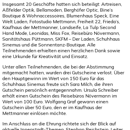
Insgesamt 20 Geschäfte hatten sich beteiligt: Artreisen,
Aßfelder Optik, Bellamoden, Berghöfer Optic, Bine’s
Boutique & Wohnaccessoires, Blumenhaus Speck, Eine
Welt Laden, Fotostudio Mettmann, Freiheit 22, Frieda’s,
Kaufhaus der Mettmanner, Landseife, La Tulp Second
Hand Mode, Leonidas, Miss Fox, Reisebüro Növermann,
Sanitätshaus Püttmann, SKFM – Der Laden, Schuhhaus
Sinemus und die Sonnentanz-Boutique. Alle
Teilnehmenden erhielten einen herzlichen Dank sowie
eine Urkunde für Kreativität und Einsatz.
Unter allen Teilnehmenden, die bei der Abstimmung
mitgemacht hatten, wurden drei Gutscheine verlost. Über
den Hauptgewinn im Wert von 150 Euro für das
Schuhhaus Sinemus freute sich Sara Milch, die ihren
Gutschein persönlich entgegennahm. Ursula Schreiber
erhält einen Gutschein des Reisebüros Növermann im
Wert von 100 Euro. Wolfgang Graf gewann einen
Gutschein über 50 Euro, den er im Kaufhaus der
Mettmanner einlösen möchte.
Im Anschluss an die Ehrung richtete sich der Blick auf
aktuelle Innenstadt-Themen. Stephan Reichstein, Leiter