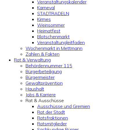
Veranstaltungskalender
Karneval
STADTRADELN
Kirmes
Weinsommer
Heimatfest
Blotschenmarkt
Veranstaltungleitfaden
Wochenmarkt in Mettmann
Zahlen & Fakten
Rat & Verwaltung
Behördennummer 115
Bürgerbeteiligung
Bürgermeister
Gewaltprävention
Haushalt
Jobs & Karriere
Rat & Ausschüsse
Ausschüsse und Gremien
Rat der Stadt
Ratsfraktionen
Ratsmitglieder
Sachkundige Bürger