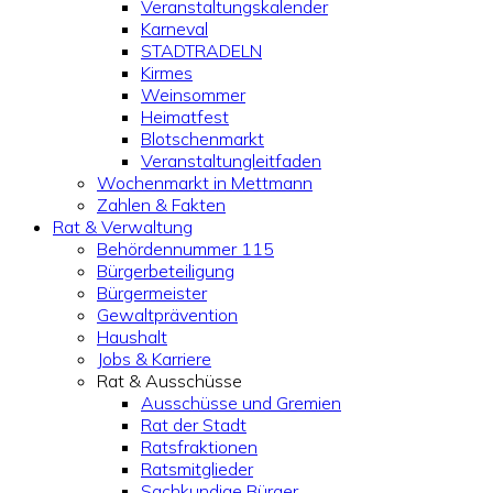
Veranstaltungskalender
Karneval
STADTRADELN
Kirmes
Weinsommer
Heimatfest
Blotschenmarkt
Veranstaltungleitfaden
Wochenmarkt in Mettmann
Zahlen & Fakten
Rat & Verwaltung
Behördennummer 115
Bürgerbeteiligung
Bürgermeister
Gewaltprävention
Haushalt
Jobs & Karriere
Rat & Ausschüsse
Ausschüsse und Gremien
Rat der Stadt
Ratsfraktionen
Ratsmitglieder
Sachkundige Bürger