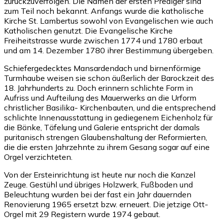
zurückzuverfolgen. Die Namen der ersten Prediger sind
zum Teil noch bekannt. Anfangs wurde die katholische
Kirche St. Lambertus sowohl von Evangelischen wie auch
Katholischen genutzt. Die Evangelische Kirche
Freiheitstrasse wurde zwischen 1774 und 1780 erbaut
und am 14. Dezember 1780 ihrer Bestimmung übergeben.
Schiefergedecktes Mansardendach und birnenförmige
Turmhaube weisen sie schon äußerlich der Barockzeit des
18. Jahrhunderts zu. Doch erinnern schlichte Form in
Aufriss und Aufteilung des Mauerwerks an die Urform
christlicher Basilika- Kirchenbauten, und die entsprechend
schlichte Innenausstattung in gediegenem Eichenholz für
die Bänke, Täfelung und Galerie entspricht der damals
puritanisch strengen Glaubenshaltung der Reformierten,
die die ersten Jahrzehnte zu ihrem Gesang sogar auf eine
Orgel verzichteten.
Von der Ersteinrichtung ist heute nur noch die Kanzel
Zeuge. Gestühl und übriges Holzwerk, Fußboden und
Beleuchtung wurden bei der fast ein Jahr dauernden
Renovierung 1965 ersetzt bzw. erneuert. Die jetzige Ott-
Orgel mit 29 Registern wurde 1974 gebaut.