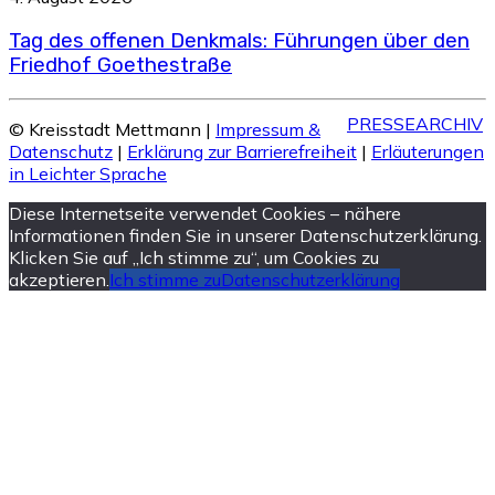
Tag des offenen Denkmals: Führungen über den
Friedhof Goethestraße
PRESSEARCHIV
© Kreisstadt Mettmann |
Impressum &
Datenschutz
|
Erklärung zur Barrierefreiheit
|
Erläuterungen
in Leichter Sprache
Diese Internetseite verwendet Cookies – nähere
Informationen finden Sie in unserer Datenschutzerklärung.
Klicken Sie auf „Ich stimme zu“, um Cookies zu
akzeptieren.
Ich stimme zu
Datenschutzerklärung