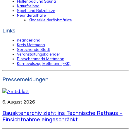
Hallenbad und Sauna
Naturfreibad
Spiel- und Bolzplätze
Neandertalhalle
Kinderkleiderflohmärkte
Links
neanderland
Kreis Mettmann
Sprechende Stadt
Veranstaltungskalender
Blotschenmarkt Mettmann
Karnevalszug Mettmann (FKK)
Pressemeldungen
6. August 2026
Bauaktenarchiv zieht ins Technische Rathaus –
Einsichtnahme eingeschränkt