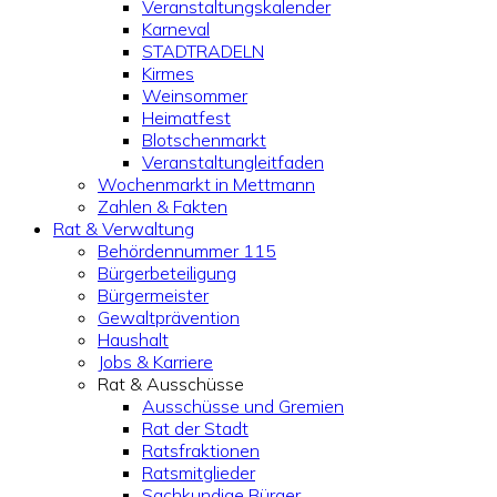
Veranstaltungskalender
Karneval
STADTRADELN
Kirmes
Weinsommer
Heimatfest
Blotschenmarkt
Veranstaltungleitfaden
Wochenmarkt in Mettmann
Zahlen & Fakten
Rat & Verwaltung
Behördennummer 115
Bürgerbeteiligung
Bürgermeister
Gewaltprävention
Haushalt
Jobs & Karriere
Rat & Ausschüsse
Ausschüsse und Gremien
Rat der Stadt
Ratsfraktionen
Ratsmitglieder
Sachkundige Bürger