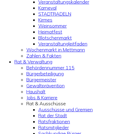
Veranstaltungskalender
Karneval
STADTRADELN
Kirmes
Weinsommer
Heimatfest
Blotschenmarkt
Veranstaltungleitfaden
Wochenmarkt in Mettmann
Zahlen & Fakten
Rat & Verwaltung
Behördennummer 115
Bürgerbeteiligung
Bürgermeister
Gewaltprävention
Haushalt
Jobs & Karriere
Rat & Ausschüsse
Ausschüsse und Gremien
Rat der Stadt
Ratsfraktionen
Ratsmitglieder
Sachkundige Bürger