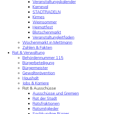
Veranstaltungskalender
Karneval
STADTRADELN
Kirmes
Weinsommer
Heimatfest
Blotschenmarkt
Veranstaltungleitfaden
Wochenmarkt in Mettmann
Zahlen & Fakten
Rat & Verwaltung
Behördennummer 115
Bürgerbeteiligung
Bürgermeister
Gewaltprävention
Haushalt
Jobs & Karriere
Rat & Ausschüsse
Ausschüsse und Gremien
Rat der Stadt
Ratsfraktionen
Ratsmitglieder
Sachkundige Bürger