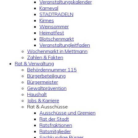
Veranstaltungskalender
Karneval
STADTRADELN
Kirmes
Weinsommer
Heimatfest
Blotschenmarkt
Veranstaltungleitfaden
Wochenmarkt in Mettmann
Zahlen & Fakten
Rat & Verwaltung
Behördennummer 115
Bürgerbeteiligung
Bürgermeister
Gewaltprävention
Haushalt
Jobs & Karriere
Rat & Ausschüsse
Ausschüsse und Gremien
Rat der Stadt
Ratsfraktionen
Ratsmitglieder
Sachkundige Bürger