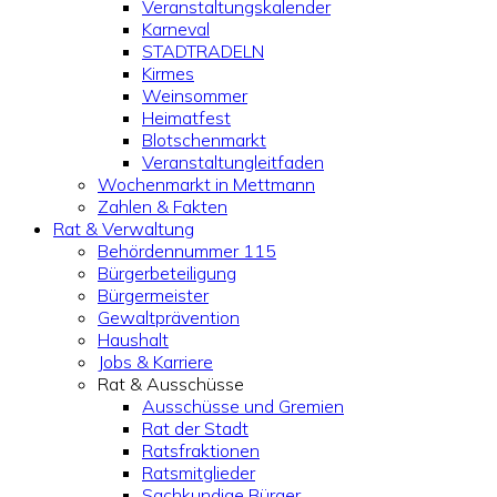
Veranstaltungskalender
Karneval
STADTRADELN
Kirmes
Weinsommer
Heimatfest
Blotschenmarkt
Veranstaltungleitfaden
Wochenmarkt in Mettmann
Zahlen & Fakten
Rat & Verwaltung
Behördennummer 115
Bürgerbeteiligung
Bürgermeister
Gewaltprävention
Haushalt
Jobs & Karriere
Rat & Ausschüsse
Ausschüsse und Gremien
Rat der Stadt
Ratsfraktionen
Ratsmitglieder
Sachkundige Bürger