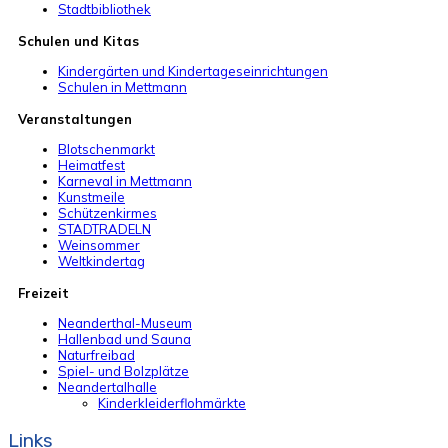
Stadtbibliothek
Schulen und Kitas
Kindergärten und Kindertageseinrichtungen
Schulen in Mettmann
Veranstaltungen
Blotschenmarkt
Heimatfest
Karneval in Mettmann
Kunstmeile
Schützenkirmes
STADTRADELN
Weinsommer
Weltkindertag
Freizeit
Neanderthal-Museum
Hallenbad und Sauna
Naturfreibad
Spiel- und Bolzplätze
Neandertalhalle
Kinderkleiderflohmärkte
Links