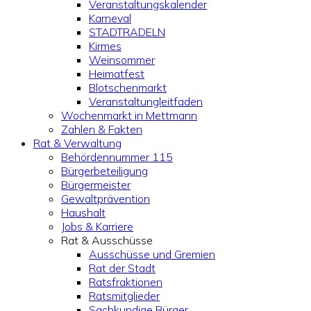
Veranstaltungskalender
Karneval
STADTRADELN
Kirmes
Weinsommer
Heimatfest
Blotschenmarkt
Veranstaltungleitfaden
Wochenmarkt in Mettmann
Zahlen & Fakten
Rat & Verwaltung
Behördennummer 115
Bürgerbeteiligung
Bürgermeister
Gewaltprävention
Haushalt
Jobs & Karriere
Rat & Ausschüsse
Ausschüsse und Gremien
Rat der Stadt
Ratsfraktionen
Ratsmitglieder
Sachkundige Bürger