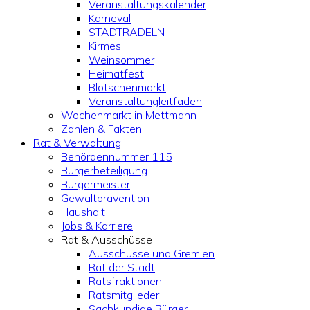
Veranstaltungskalender
Karneval
STADTRADELN
Kirmes
Weinsommer
Heimatfest
Blotschenmarkt
Veranstaltungleitfaden
Wochenmarkt in Mettmann
Zahlen & Fakten
Rat & Verwaltung
Behördennummer 115
Bürgerbeteiligung
Bürgermeister
Gewaltprävention
Haushalt
Jobs & Karriere
Rat & Ausschüsse
Ausschüsse und Gremien
Rat der Stadt
Ratsfraktionen
Ratsmitglieder
Sachkundige Bürger