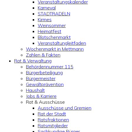
Veranstaltungskalender
Karneval
STADTRADELN
Kirmes
Weinsommer
Heimatfest
Blotschenmarkt
Veranstaltungleitfaden
Wochenmarkt in Mettmann
Zahlen & Fakten
Rat & Verwaltung
Behördennummer 115
Bürgerbeteiligung
Bürgermeister
Gewaltprävention
Haushalt
Jobs & Karriere
Rat & Ausschüsse
Ausschüsse und Gremien
Rat der Stadt
Ratsfraktionen
Ratsmitglieder
Sachkundige Bürger