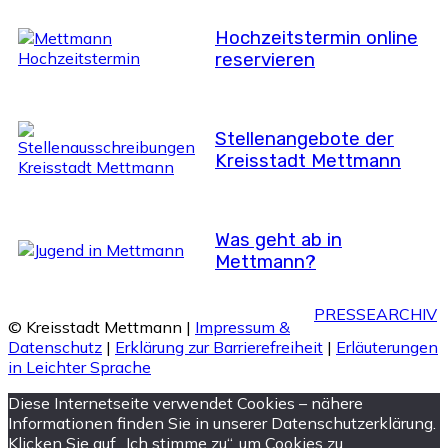
Hochzeitstermin online
reservieren
Stellenangebote der
Kreisstadt Mettmann
Was geht ab in
Mettmann?
PRESSEARCHIV
© Kreisstadt Mettmann |
Impressum &
Datenschutz
|
Erklärung zur Barrierefreiheit
|
Erläuterungen
in Leichter Sprache
Diese Internetseite verwendet Cookies – nähere
Informationen finden Sie in unserer Datenschutzerklärung.
Klicken Sie auf „Ich stimme zu“, um Cookies zu