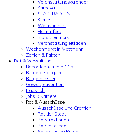
Veranstaltungskalender
Karneval
STADTRADELN
Kirmes
Weinsommer
Heimatfest
Blotschenmarkt
Veranstaltungleitfaden
Wochenmarkt in Mettmann
Zahlen & Fakten
Rat & Verwaltung
Behördennummer 115
Bürgerbeteiligung
Bürgermeister
Gewaltprävention
Haushalt
Jobs & Karriere
Rat & Ausschüsse
Ausschüsse und Gremien
Rat der Stadt
Ratsfraktionen
Ratsmitglieder
Sachkundige Bürger