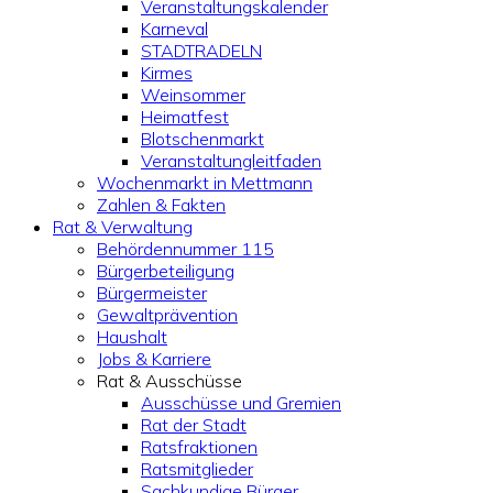
Veranstaltungskalender
Karneval
STADTRADELN
Kirmes
Weinsommer
Heimatfest
Blotschenmarkt
Veranstaltungleitfaden
Wochenmarkt in Mettmann
Zahlen & Fakten
Rat & Verwaltung
Behördennummer 115
Bürgerbeteiligung
Bürgermeister
Gewaltprävention
Haushalt
Jobs & Karriere
Rat & Ausschüsse
Ausschüsse und Gremien
Rat der Stadt
Ratsfraktionen
Ratsmitglieder
Sachkundige Bürger