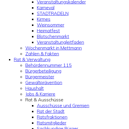
Veranstaltungskalender
Karneval
STADTRADELN
Kirmes
Weinsommer
Heimatfest
Blotschenmarkt
Veranstaltungleitfaden
Wochenmarkt in Mettmann
Zahlen & Fakten
Rat & Verwaltung
Behördennummer 115
Bürgerbeteiligung
Bürgermeister
Gewaltprävention
Haushalt
Jobs & Karriere
Rat & Ausschüsse
Ausschüsse und Gremien
Rat der Stadt
Ratsfraktionen
Ratsmitglieder
Sachkundige Bürger