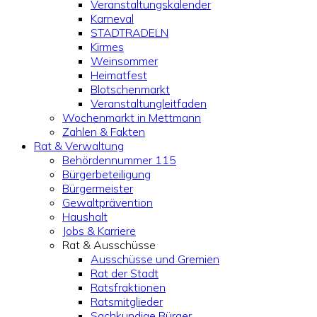
Veranstaltungskalender
Karneval
STADTRADELN
Kirmes
Weinsommer
Heimatfest
Blotschenmarkt
Veranstaltungleitfaden
Wochenmarkt in Mettmann
Zahlen & Fakten
Rat & Verwaltung
Behördennummer 115
Bürgerbeteiligung
Bürgermeister
Gewaltprävention
Haushalt
Jobs & Karriere
Rat & Ausschüsse
Ausschüsse und Gremien
Rat der Stadt
Ratsfraktionen
Ratsmitglieder
Sachkundige Bürger