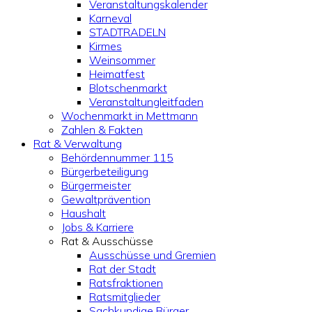
Veranstaltungskalender
Karneval
STADTRADELN
Kirmes
Weinsommer
Heimatfest
Blotschenmarkt
Veranstaltungleitfaden
Wochenmarkt in Mettmann
Zahlen & Fakten
Rat & Verwaltung
Behördennummer 115
Bürgerbeteiligung
Bürgermeister
Gewaltprävention
Haushalt
Jobs & Karriere
Rat & Ausschüsse
Ausschüsse und Gremien
Rat der Stadt
Ratsfraktionen
Ratsmitglieder
Sachkundige Bürger