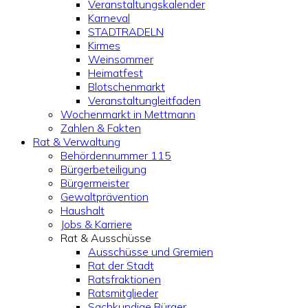
Veranstaltungskalender
Karneval
STADTRADELN
Kirmes
Weinsommer
Heimatfest
Blotschenmarkt
Veranstaltungleitfaden
Wochenmarkt in Mettmann
Zahlen & Fakten
Rat & Verwaltung
Behördennummer 115
Bürgerbeteiligung
Bürgermeister
Gewaltprävention
Haushalt
Jobs & Karriere
Rat & Ausschüsse
Ausschüsse und Gremien
Rat der Stadt
Ratsfraktionen
Ratsmitglieder
Sachkundige Bürger