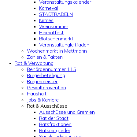
Veranstaltungskalender
Karneval
STADTRADELN
Kirmes
Weinsommer
Heimatfest
Blotschenmarkt
Veranstaltungleitfaden
Wochenmarkt in Mettmann
Zahlen & Fakten
Rat & Verwaltung
Behördennummer 115
Bürgerbeteiligung
Bürgermeister
Gewaltprävention
Haushalt
Jobs & Karriere
Rat & Ausschüsse
Ausschüsse und Gremien
Rat der Stadt
Ratsfraktionen
Ratsmitglieder
Sachkundige Bürger