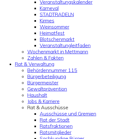
Veranstaltungskalender
Karneval
STADTRADELN
Kirmes
Weinsommer
Heimatfest
Blotschenmarkt
Veranstaltungleitfaden
Wochenmarkt in Mettmann
Zahlen & Fakten
Rat & Verwaltung
Behördennummer 115
Bürgerbeteiligung
Bürgermeister
Gewaltprävention
Haushalt
Jobs & Karriere
Rat & Ausschüsse
Ausschüsse und Gremien
Rat der Stadt
Ratsfraktionen
Ratsmitglieder
Sachkundige Bürger