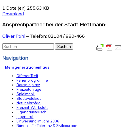
1 Datei(en)
255.63 KB
Download
Ansprechpartner bei der Stadt Mettmann:
Oliver Pahl
– Telefon: 02104 / 980-466
Suchen
nach:
Navigation
Mehrgenerationenhaus
Offener Treff
Ferienprogramme
Bauspielplatz
Freizeitanlage
Spielmobil
Stadtwaldkids
Naturlehrpfad
Freizeit-Werkstatt
Jugendaustausch
Jugendrat
Einweihung im Jahr 2006
Bündnis für Toleranz & Zivilcourage