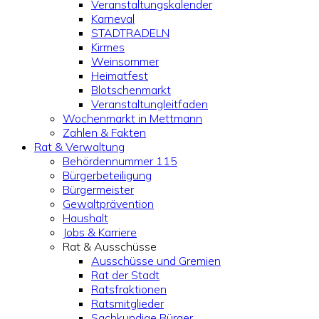
Veranstaltungskalender
Karneval
STADTRADELN
Kirmes
Weinsommer
Heimatfest
Blotschenmarkt
Veranstaltungleitfaden
Wochenmarkt in Mettmann
Zahlen & Fakten
Rat & Verwaltung
Behördennummer 115
Bürgerbeteiligung
Bürgermeister
Gewaltprävention
Haushalt
Jobs & Karriere
Rat & Ausschüsse
Ausschüsse und Gremien
Rat der Stadt
Ratsfraktionen
Ratsmitglieder
Sachkundige Bürger