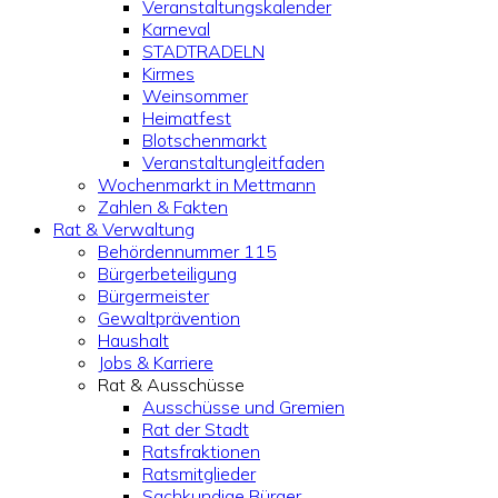
Veranstaltungskalender
Karneval
STADTRADELN
Kirmes
Weinsommer
Heimatfest
Blotschenmarkt
Veranstaltungleitfaden
Wochenmarkt in Mettmann
Zahlen & Fakten
Rat & Verwaltung
Behördennummer 115
Bürgerbeteiligung
Bürgermeister
Gewaltprävention
Haushalt
Jobs & Karriere
Rat & Ausschüsse
Ausschüsse und Gremien
Rat der Stadt
Ratsfraktionen
Ratsmitglieder
Sachkundige Bürger