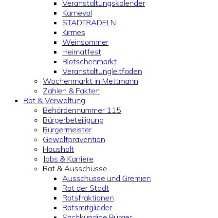
Veranstaltungskalender
Karneval
STADTRADELN
Kirmes
Weinsommer
Heimatfest
Blotschenmarkt
Veranstaltungleitfaden
Wochenmarkt in Mettmann
Zahlen & Fakten
Rat & Verwaltung
Behördennummer 115
Bürgerbeteiligung
Bürgermeister
Gewaltprävention
Haushalt
Jobs & Karriere
Rat & Ausschüsse
Ausschüsse und Gremien
Rat der Stadt
Ratsfraktionen
Ratsmitglieder
Sachkundige Bürger