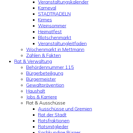
Veranstaltungskalender
Karneval
STADTRADELN
Kirmes
Weinsommer
Heimatfest
Blotschenmarkt
Veranstaltungleitfaden
Wochenmarkt in Mettmann
Zahlen & Fakten
Rat & Verwaltung
Behördennummer 115
Bürgerbeteiligung
Bürgermeister
Gewaltprävention
Haushalt
Jobs & Karriere
Rat & Ausschüsse
Ausschüsse und Gremien
Rat der Stadt
Ratsfraktionen
Ratsmitglieder
Sachkundige Bürger