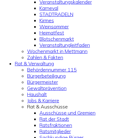
Veranstaltungskalender
Karneval
STADTRADELN
Kirmes
Weinsommer
Heimatfest
Blotschenmarkt
Veranstaltungleitfaden
Wochenmarkt in Mettmann
Zahlen & Fakten
Rat & Verwaltung
Behördennummer 115
Bürgerbeteiligung
Bürgermeister
Gewaltprävention
Haushalt
Jobs & Karriere
Rat & Ausschüsse
Ausschüsse und Gremien
Rat der Stadt
Ratsfraktionen
Ratsmitglieder
Sachkundige Bürger