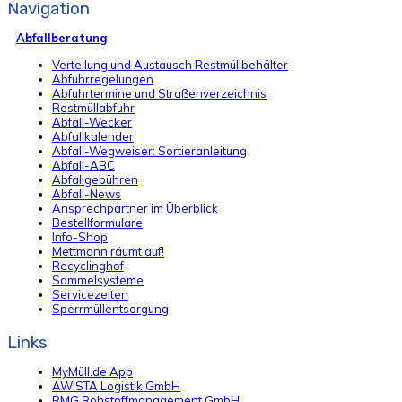
Navigation
Abfallberatung
Verteilung und Austausch Restmüllbehälter
Abfuhrregelungen
Abfuhrtermine und Straßenverzeichnis
Restmüllabfuhr
Abfall-Wecker
Abfallkalender
Abfall-Wegweiser: Sortieranleitung
Abfall-ABC
Abfallgebühren
Abfall-News
Ansprechpartner im Überblick
Bestellformulare
Info-Shop
Mettmann räumt auf!
Recyclinghof
Sammelsysteme
Servicezeiten
Sperrmüllentsorgung
Links
MyMüll.de App
AWISTA Logistik GmbH
RMG Rohstoffmanagement GmbH