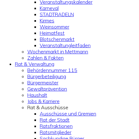
Veranstaltungskalender
Karneval
STADTRADELN
Kirmes
Weinsommer
Heimatfest
Blotschenmarkt
Veranstaltungleitfaden
Wochenmarkt in Mettmann
Zahlen & Fakten
Rat & Verwaltung
Behördennummer 115
Bürgerbeteiligung
Bürgermeister
Gewaltprävention
Haushalt
Jobs & Karriere
Rat & Ausschüsse
Ausschüsse und Gremien
Rat der Stadt
Ratsfraktionen
Ratsmitglieder
Sachkundige Bürger