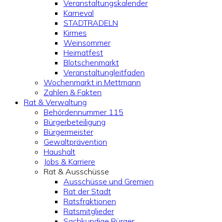
Veranstaltungskalender
Karneval
STADTRADELN
Kirmes
Weinsommer
Heimatfest
Blotschenmarkt
Veranstaltungleitfaden
Wochenmarkt in Mettmann
Zahlen & Fakten
Rat & Verwaltung
Behördennummer 115
Bürgerbeteiligung
Bürgermeister
Gewaltprävention
Haushalt
Jobs & Karriere
Rat & Ausschüsse
Ausschüsse und Gremien
Rat der Stadt
Ratsfraktionen
Ratsmitglieder
Sachkundige Bürger