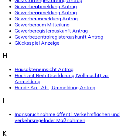
Gaststättengestattung Antrag
Gewerbe
ab
meldung Antrag
Gewerbe
an
meldung Antrag
Gewerbe
um
meldung Antrag
Gewerberaum Mitteilung
Gewerberegisterauskunft Antrag
Gewerbezentralregisterauskunft Antrag
Glücksspiel Anzeige
H
Hausakteneinsicht Antrag
Hochzeit Beitrittserklärung (Vollmacht) zur
Anmeldung
Hunde An-, Ab-, Ummeldung Antrag
I
Inanspruchnahme öffentl. Verkehrsflächen und
verkehrsregelnder Maßnahmen
K