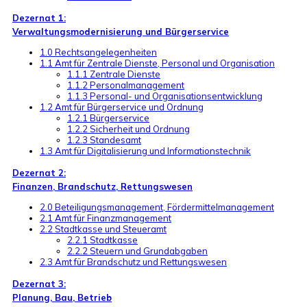
Dezernat 1:
Verwaltungsmodernisierung und Bürgerservice
1.0 Rechtsangelegenheiten
1.1 Amt für Zentrale Dienste, Personal und Organisation
1.1.1 Zentrale Dienste
1.1.2 Personalmanagement
1.1.3 Personal- und Organisationsentwicklung
1.2 Amt für Bürgerservice und Ordnung
1.2.1 Bürgerservice
1.2.2 Sicherheit und Ordnung
1.2.3 Standesamt
1.3 Amt für Digitalisierung und Informationstechnik
Dezernat 2:
Finanzen, Brandschutz, Rettungswesen
2.0 Beteiligungsmanagement, Fördermittelmanagement
2.1 Amt für Finanzmanagement
2.2 Stadtkasse und Steueramt
2.2.1 Stadtkasse
2.2.2 Steuern und Grundabgaben
2.3 Amt für Brandschutz und Rettungswesen
Dezernat 3:
Planung, Bau, Betrieb