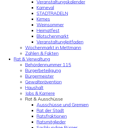
Veranstaltungskalender
Karneval
STADTRADELN
Kirmes
Weinsommer
Heimatfest
Blotschenmarkt
Veranstaltungleitfaden
Wochenmarkt in Mettmann
Zahlen & Fakten
Rat & Verwaltung
Behördennummer 115
Bürgerbeteiligung
Bürgermeister
Gewaltprävention
Haushalt
Jobs & Karriere
Rat & Ausschüsse
Ausschüsse und Gremien
Rat der Stadt
Ratsfraktionen
Ratsmitglieder
Sachkundige Bürger