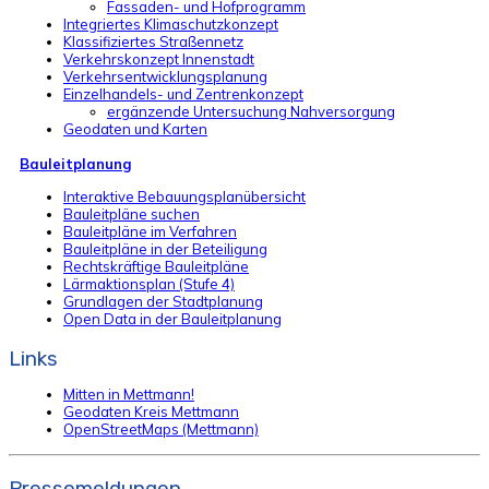
Fassaden- und Hofprogramm
Integriertes Klimaschutzkonzept
Klassifiziertes Straßennetz
Verkehrskonzept Innenstadt
Verkehrsentwicklungsplanung
Einzelhandels- und Zentrenkonzept
ergänzende Untersuchung Nahversorgung
Geodaten und Karten
Bauleitplanung
Interaktive Bebauungsplanübersicht
Bauleitpläne suchen
Bauleitpläne im Verfahren
Bauleitpläne in der Beteiligung
Rechtskräftige Bauleitpläne
Lärmaktionsplan (Stufe 4)
Grundlagen der Stadtplanung
Open Data in der Bauleitplanung
Links
Mitten in Mettmann!
Geodaten Kreis Mettmann
OpenStreetMaps (Mettmann)
Pressemeldungen