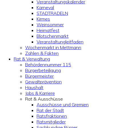
Veranstaltungskalender
Karneval
STADTRADELN
Kirmes
Weinsommer
Heimatfest
Blotschenmarkt
Veranstaltungleitfaden
Wochenmarkt in Mettmann
Zahlen & Fakten
Rat & Verwaltung
Behördennummer 115
Bürgerbeteiligung
Bürgermeister
Gewaltprävention
Haushalt
Jobs & Karriere
Rat & Ausschüsse
Ausschüsse und Gremien
Rat der Stadt
Ratsfraktionen
Ratsmitglieder
Sachkundige Bürger