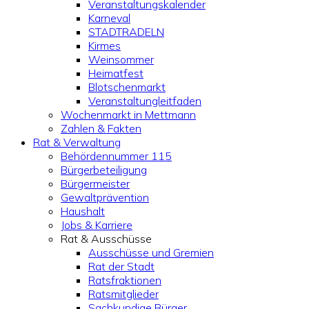
Veranstaltungskalender
Karneval
STADTRADELN
Kirmes
Weinsommer
Heimatfest
Blotschenmarkt
Veranstaltungleitfaden
Wochenmarkt in Mettmann
Zahlen & Fakten
Rat & Verwaltung
Behördennummer 115
Bürgerbeteiligung
Bürgermeister
Gewaltprävention
Haushalt
Jobs & Karriere
Rat & Ausschüsse
Ausschüsse und Gremien
Rat der Stadt
Ratsfraktionen
Ratsmitglieder
Sachkundige Bürger