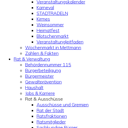
Veranstaltungskalender
Karneval
STADTRADELN
Kirmes
Weinsommer
Heimatfest
Blotschenmarkt
Veranstaltungleitfaden
Wochenmarkt in Mettmann
Zahlen & Fakten
Rat & Verwaltung
Behördennummer 115
Bürgerbeteiligung
Bürgermeister
Gewaltprävention
Haushalt
Jobs & Karriere
Rat & Ausschüsse
Ausschüsse und Gremien
Rat der Stadt
Ratsfraktionen
Ratsmitglieder
Sachkundige Bürger