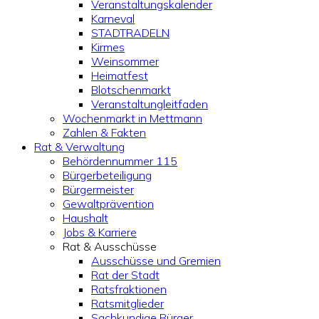
Veranstaltungskalender
Karneval
STADTRADELN
Kirmes
Weinsommer
Heimatfest
Blotschenmarkt
Veranstaltungleitfaden
Wochenmarkt in Mettmann
Zahlen & Fakten
Rat & Verwaltung
Behördennummer 115
Bürgerbeteiligung
Bürgermeister
Gewaltprävention
Haushalt
Jobs & Karriere
Rat & Ausschüsse
Ausschüsse und Gremien
Rat der Stadt
Ratsfraktionen
Ratsmitglieder
Sachkundige Bürger